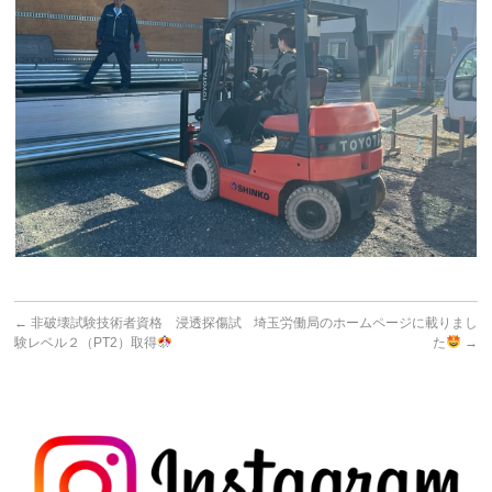
←
非破壊試験技術者資格 浸透探傷試
埼玉労働局のホームページに載りまし
験レベル２（PT2）取得
た
→