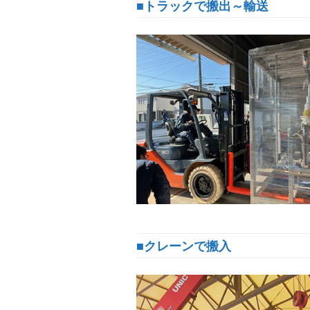
■トラックで搬出～輸送
■クレーンで搬入