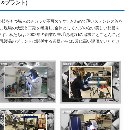
&プラント)
の技をもつ職人のチカラが不可欠です｡ きわめて薄いステンレス管を
ん､現場の状況と工期を考慮し､全体としてムダのない美しい配管を
｡ 私たちは､2002年の創業以来､｢現場力｣の追求にとことんこだ
､乳製品のプラントに関係する皆様からは､常に高い評価がいただけ