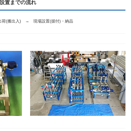
設置までの流れ
荷(搬出入) → 現場設置(据付)・納品