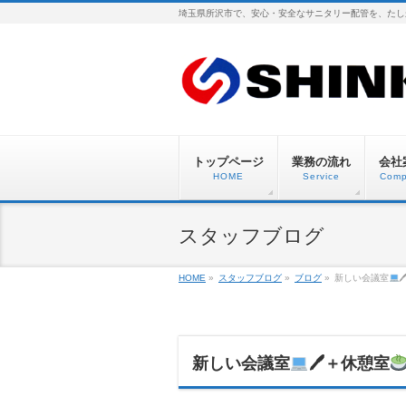
埼玉県所沢市で、安心・安全なサニタリー配管を、たし
トップページ
業務の流れ
会社
HOME
Service
Comp
スタッフブログ
HOME
»
スタッフブログ
»
ブログ
»
新しい会議室
新しい会議室
🖊＋休憩室