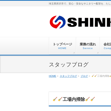
埼玉県所沢市で、安心・安全なサニタリー配管を、たし
トップページ
業務の流れ
会社
HOME
Service
Comp
スタッフブログ
HOME
»
スタッフブログ
»
ブログ
»
工場内掃除
工場内掃除