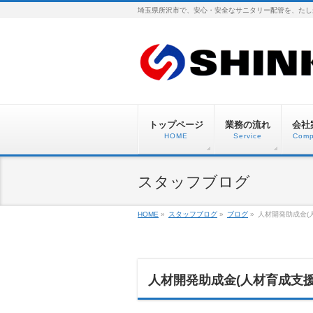
埼玉県所沢市で、安心・安全なサニタリー配管を、たし
トップページ
業務の流れ
会社
HOME
Service
Comp
スタッフブログ
HOME
»
スタッフブログ
»
ブログ
»
人材開発助成金(
人材開発助成金(人材育成支